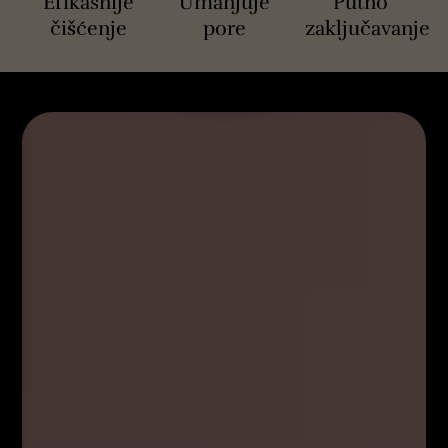
Efikasnije
Umanjuje
Putno
čišćenje
pore
zaključavanje