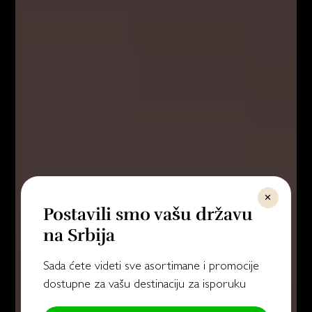
✕
Postavili smo vašu državu
na Srbija
Sada ćete videti sve asortimane i promocije
dostupne za vašu destinaciju za isporuku