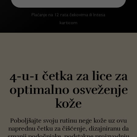
Plaćanje na 12 rata čekovima ili Intesa
karticom
4-u-1 četka za lice za
optimalno osveženje
kože
Poboljšajte svoju rutinu nege kože uz ovu
naprednu četku za čišćenje, dizajniranu da
smanji podočnjake, podstakne proizvodnju