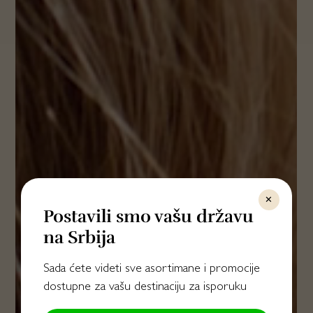
✕
Postavili smo vašu državu
na Srbija
Sada ćete videti sve asortimane i promocije
dostupne za vašu destinaciju za isporuku