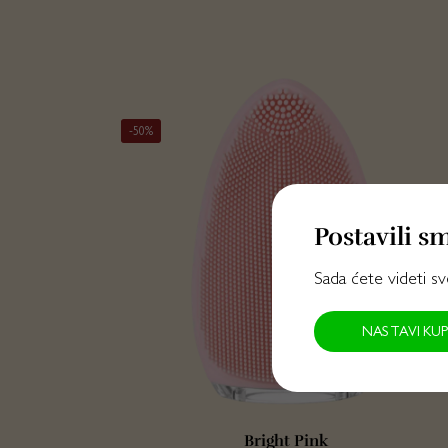
-50%
Postavili s
Sada ćete videti s
NASTAVI KU
Bright Pink