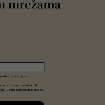
im mrežama
poslata na vašu e-poštu.
aše iskustvo na ovom veb-sajtu bude
ogu i u druge svrhe kao što je opisano u