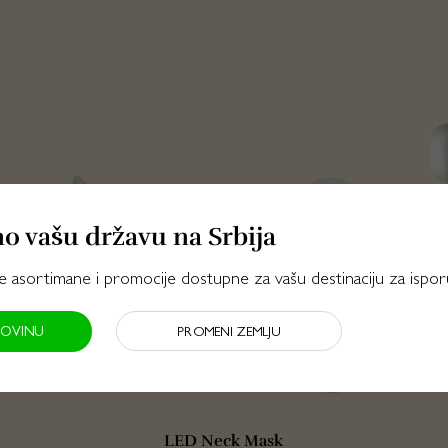
mo vašu državu na Srbija
ve asortimane i promocije dostupne za vašu destinaciju za ispo
PROMENI ZEMLJU
POVINU
LED Neck Mask