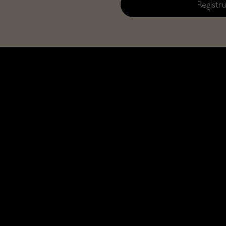
Registru
radnih konkursa
i Prodavci
 o dostavi
rata i Garancije