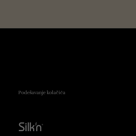
O nama
Pravila nag
Opšti uslovi prodaje
Neovlašćen
Izjava o odricanju od odgovornosti
Informacije
Proizvodi
Politika Pov
Kontakt
Podešavanje kolačića
Blog