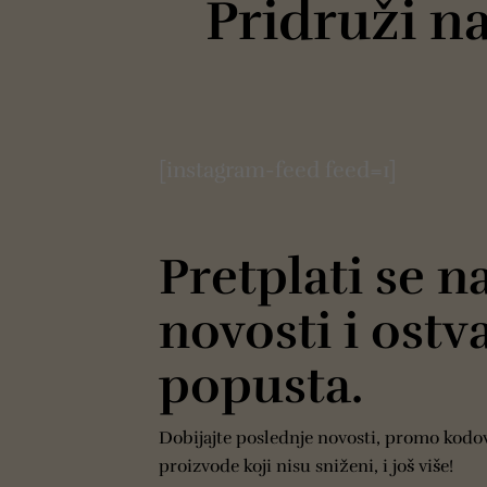
Pridruži 
[instagram-feed feed=1]
Pretplati se n
novosti i ostv
popusta.
Dobijajte poslednje novosti, promo kodo
proizvode koji nisu sniženi, i još više!