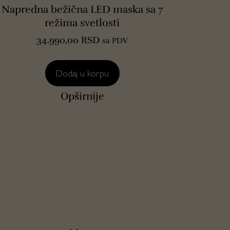
Napredna bežična LED maska sa 7
režima svetlosti
34.990,00
RSD
sa PDV
Dodaj u korpu
Opširnije