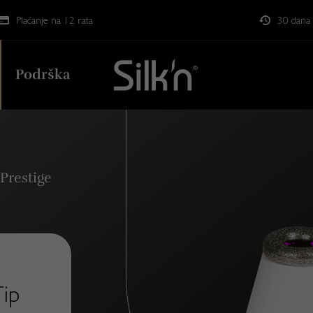
Plaćanje na 12 rata
30 dana 
Podrška
 Prestige
Tip