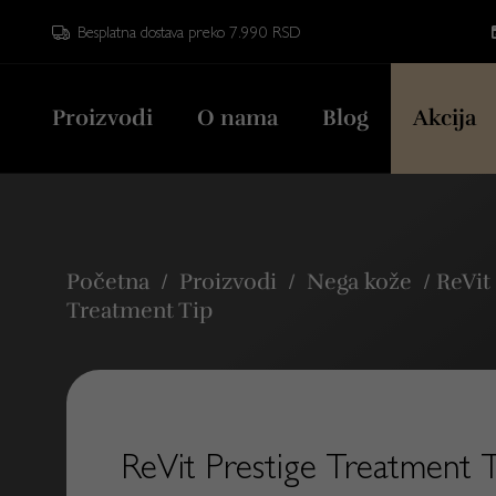
Besplatna dostava preko 7.990 RSD
Proizvodi
O nama
Blog
Akcija
Početna
/
Proizvodi
/
Nega kože
/
ReVit
Treatment Tip
ReVit Prestige Treatment 