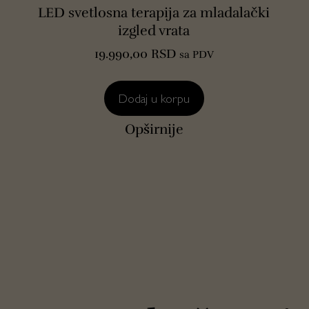
LED svetlosna terapija za mladalački
izgled vrata
19.990,00
RSD
sa PDV
RSD.
Dodaj u korpu
Opširnije