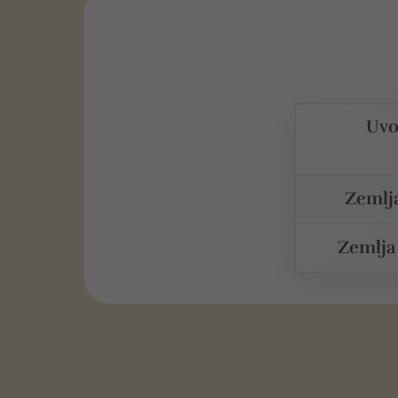
Uvo
Zemlj
Zemlja