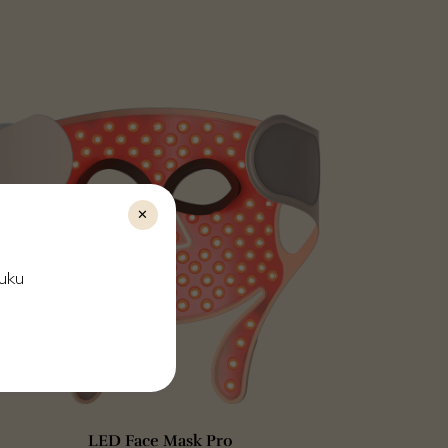
✕
ruku
LED Face Mask Pro