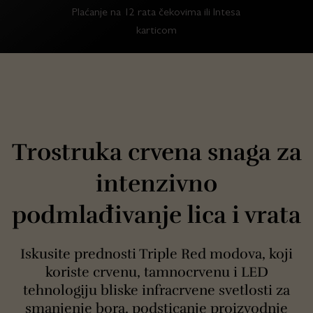
Plaćanje na 12 rata čekovima ili Intesa
karticom
Trostruka crvena snaga za
intenzivno
podmlađivanje lica i vrata
Iskusite prednosti Triple Red modova, koji
koriste crvenu, tamnocrvenu i LED
tehnologiju bliske infracrvene svetlosti za
smanjenje bora, podsticanje proizvodnje