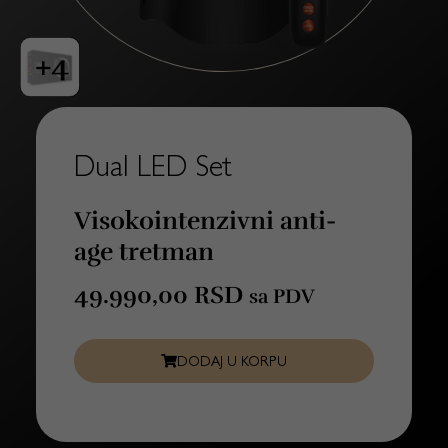
+4
Dual LED Set
Visokointenzivni anti-
age tretman
49.990,00
RSD
sa PDV
DODAJ U KORPU