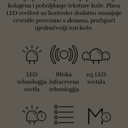
kolagena i poboljšanje teksture kože. Plava
LED svetlost uz kontroler dodatno smanjuje
crvenilo povezano s aknama, pružajući
ujednačeniji ton kože.
LED
Bliska
115 LED
tehnologija
infracrvena
svetala
svetla
tehnologija