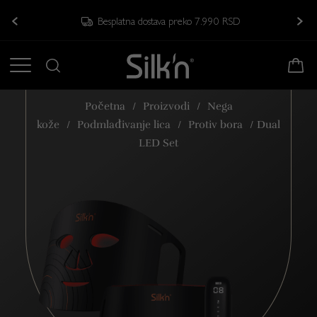
Besplatna dostava preko 7.990 RSD
Početna
/
Proizvodi
/
Nega
kože
/
Podmlađivanje lica
/
Protiv bora
/
Dual
LED Set